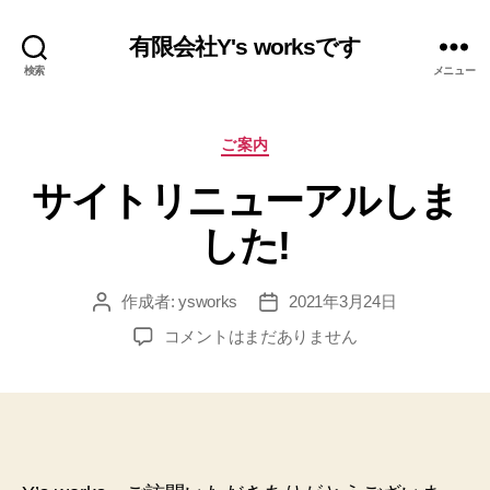
有限会社Y's worksです
検索
メニュー
カ
ご案内
テ
サイトリニューアルしま
ゴ
リ
した!
ー
作成者:
ysworks
2021年3月24日
投
投
稿
稿
サ
コメントはまだありません
者
日
イ
ト
リ
ニ
ュ
ー