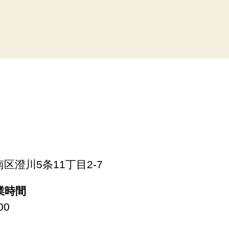
市南区澄川5条11丁目2-7
営業時間
00