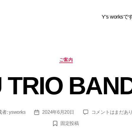
Y’s worksで
カ
ご案内
テ
ゴ
 TRIO BAND
リ
ー
YASU
成者:
ysworks
2024年6月20日
コメントはまだあ
投
TRIO
稿
固定投稿
BAND
日