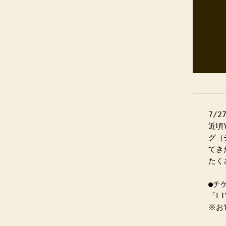
7/2
近頃
グ（
てき
たく
●チ
「LI
※お