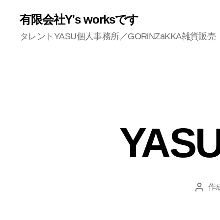
有限会社Y's worksです
タレントYASU個人事務所／GORiNZaKKA雑貨販売
YASU
作
投
稿
者